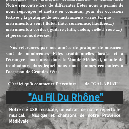
Notre rencontre lors de différentes Fêtes nous a permis de
nous regrouper et mettre en commun, pour des occasions
festives , la pratique de nos instruments variés tel que :
instruments à vent ( flûtet, flûte, cornemuse, hautbois...)
instruments à cordes ( guitare , luth, violon, vielle à roue ....)
et percussions diverses.
Nos réferences par nos années de pratique de musiciens
sont de nombreuses Fêtes traditionnelles locales et à
l'étranger , mais aussi dans le Monde Médiéval, monde de
troubadours dans lequel nous nous sommes rencontrés à
l'occasion de Grandes Fêtes.
C'est içi qu'à commencé l' aventure.......de "GALAPIAT"
"Au Fil Du Rhône"
Notre clé USB musicale, un extrait de notre répertoire
musical. Musique et chansons de notre Provence
Médiévale.