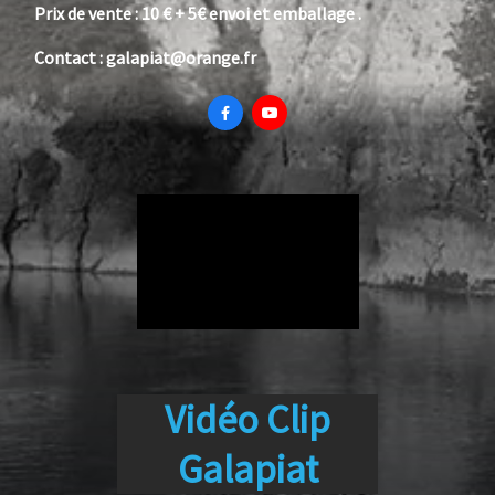
Prix de vente : 10 € + 5€ envoi et emballage .
Contact : galapiat@orange.fr


Vidéo Clip
Galapiat